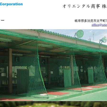
ター
岐阜県多治見市太平町5
office@orie